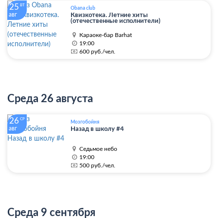
25
ВТ
Obana club
авг
Квизкотека. Летние хиты
(отечественные исполнители)
Караоке-бар Barhat
19:00
600 руб./чел.
Среда 26 августа
26
СР
Мозгобойня
авг
Назад в школу #4
Седьмое небо
19:00
500 руб./чел.
Среда 9 сентября